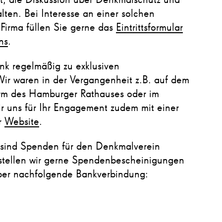
ht, die Diskussion über Denkmalschutz und
lten. Bei Interesse an einer solchen
 Firma füllen Sie gerne das
Eintrittsformular
ns
.
nk regelmäßig zu exklusiven
ir waren in der Vergangenheit z.B. auf dem
Turm des Hamburger Rathauses oder im
r uns für Ihr Engagement zudem mit einer
r
Website
.
 sind Spenden für den Denkmalverein
f stellen wir gerne Spendenbescheinigungen
ber nachfolgende Bankverbindung: